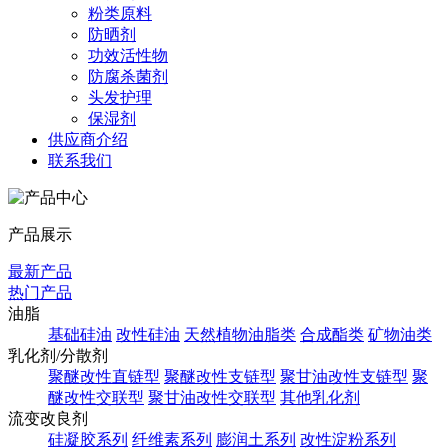
粉类原料
防晒剂
功效活性物
防腐杀菌剂
头发护理
保湿剂
供应商介绍
联系我们
产品展示
最新产品
热门产品
油脂
基础硅油
改性硅油
天然植物油脂类
合成酯类
矿物油类
乳化剂/分散剂
聚醚改性直链型
聚醚改性支链型
聚甘油改性支链型
聚
醚改性交联型
聚甘油改性交联型
其他乳化剂
流变改良剂
硅凝胶系列
纤维素系列
膨润土系列
改性淀粉系列