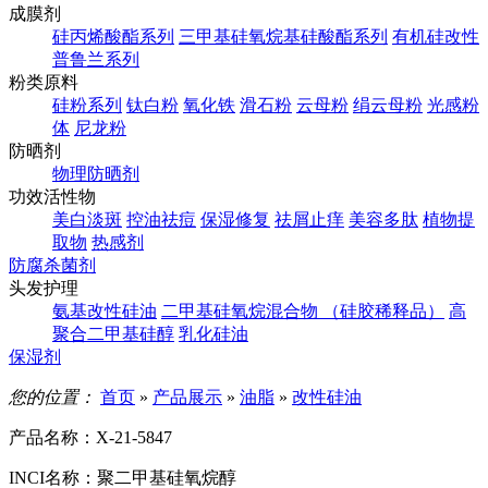
成膜剂
硅丙烯酸酯系列
三甲基硅氧烷基硅酸酯系列
有机硅改性
普鲁兰系列
粉类原料
硅粉系列
钛白粉
氧化铁
滑石粉
云母粉
绢云母粉
光感粉
体
尼龙粉
防晒剂
物理防晒剂
功效活性物
美白淡斑
控油祛痘
保湿修复
祛屑止痒
美容多肽
植物提
取物
热感剂
防腐杀菌剂
头发护理
氨基改性硅油
二甲基硅氧烷混合物 （硅胶稀释品）
高
聚合二甲基硅醇
乳化硅油
保湿剂
您的位置：
首页
»
产品展示
»
油脂
»
改性硅油
产品名称：
X-21-5847
INCI名称：
聚二甲基硅氧烷醇