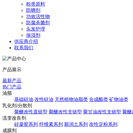
粉类原料
防晒剂
功效活性物
防腐杀菌剂
头发护理
保湿剂
供应商介绍
联系我们
产品展示
最新产品
热门产品
油脂
基础硅油
改性硅油
天然植物油脂类
合成酯类
矿物油类
乳化剂/分散剂
聚醚改性直链型
聚醚改性支链型
聚甘油改性支链型
聚醚
流变改良剂
硅凝胶系列
纤维素系列
膨润土系列
改性淀粉系列
成膜剂