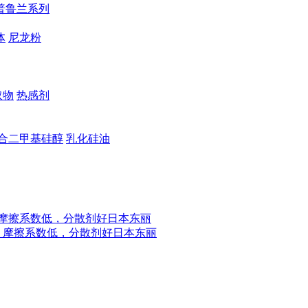
普鲁兰系列
体
尼龙粉
取物
热感剂
合二甲基硅醇
乳化硅油
摩擦系数低，分散剂好
日本东丽
，摩擦系数低，分散剂好
日本东丽