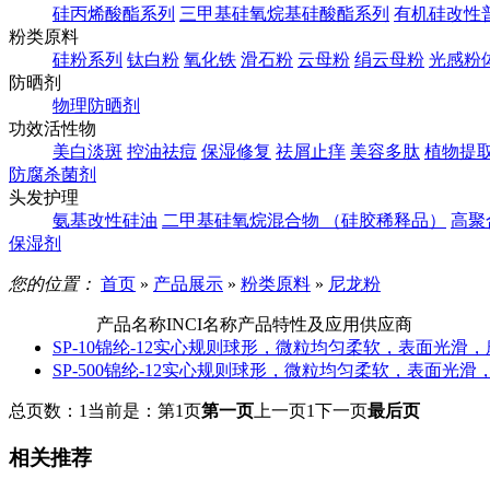
硅丙烯酸酯系列
三甲基硅氧烷基硅酸酯系列
有机硅改性
粉类原料
硅粉系列
钛白粉
氧化铁
滑石粉
云母粉
绢云母粉
光感粉
防晒剂
物理防晒剂
功效活性物
美白淡斑
控油祛痘
保湿修复
祛屑止痒
美容多肽
植物提
防腐杀菌剂
头发护理
氨基改性硅油
二甲基硅氧烷混合物 （硅胶稀释品）
高聚
保湿剂
您的位置：
首页
»
产品展示
»
粉类原料
»
尼龙粉
产品名称
INCI名称
产品特性及应用
供应商
SP-10
锦纶-12
实心规则球形，微粒均匀柔软，表面光滑，
SP-500
锦纶-12
实心规则球形，微粒均匀柔软，表面光滑
总页数：1
当前是：第1页
第一页
上一页
1
下一页
最后页
相关推荐