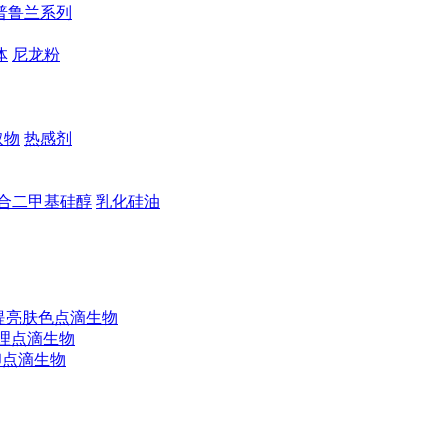
普鲁兰系列
体
尼龙粉
取物
热感剂
合二甲基硅醇
乳化硅油
提亮肤色
点滴生物
理
点滴生物
印
点滴生物