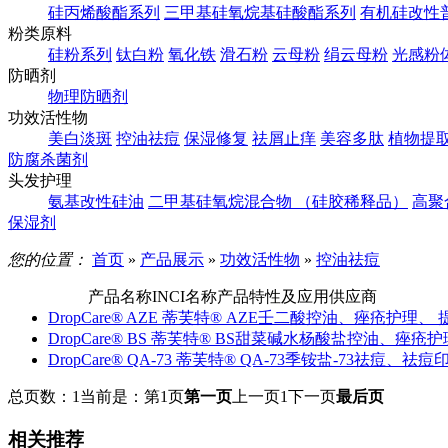
硅丙烯酸酯系列
三甲基硅氧烷基硅酸酯系列
有机硅改性
粉类原料
硅粉系列
钛白粉
氧化铁
滑石粉
云母粉
绢云母粉
光感粉
防晒剂
物理防晒剂
功效活性物
美白淡斑
控油祛痘
保湿修复
祛屑止痒
美容多肽
植物提
防腐杀菌剂
头发护理
氨基改性硅油
二甲基硅氧烷混合物 （硅胶稀释品）
高聚
保湿剂
您的位置：
首页
»
产品展示
»
功效活性物
»
控油祛痘
产品名称
INCI名称
产品特性及应用
供应商
DropCare® AZE 蒂芙特® AZE
壬二酸
控油、痤疮护理、 
DropCare® BS 蒂芙特® BS
甜菜碱水杨酸盐
控油、痤疮护
DropCare® QA-73 蒂芙特® QA-73
季铵盐-73
祛痘、祛痘
总页数：1
当前是：第1页
第一页
上一页
1
下一页
最后页
相关推荐