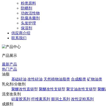
粉类原料
防晒剂
功效活性物
防腐杀菌剂
头发护理
保湿剂
供应商介绍
联系我们
产品展示
最新产品
热门产品
油脂
基础硅油
改性硅油
天然植物油脂类
合成酯类
矿物油类
乳化剂/分散剂
聚醚改性直链型
聚醚改性支链型
聚甘油改性支链型
聚醚
流变改良剂
硅凝胶系列
纤维素系列
膨润土系列
改性淀粉系列
成膜剂