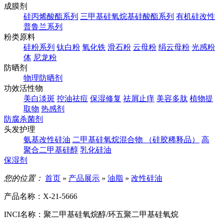
成膜剂
硅丙烯酸酯系列
三甲基硅氧烷基硅酸酯系列
有机硅改性
普鲁兰系列
粉类原料
硅粉系列
钛白粉
氧化铁
滑石粉
云母粉
绢云母粉
光感粉
体
尼龙粉
防晒剂
物理防晒剂
功效活性物
美白淡斑
控油祛痘
保湿修复
祛屑止痒
美容多肽
植物提
取物
热感剂
防腐杀菌剂
头发护理
氨基改性硅油
二甲基硅氧烷混合物 （硅胶稀释品）
高
聚合二甲基硅醇
乳化硅油
保湿剂
您的位置：
首页
»
产品展示
»
油脂
»
改性硅油
产品名称：
X-21-5666
INCI名称：
聚二甲基硅氧烷醇/环五聚二甲基硅氧烷