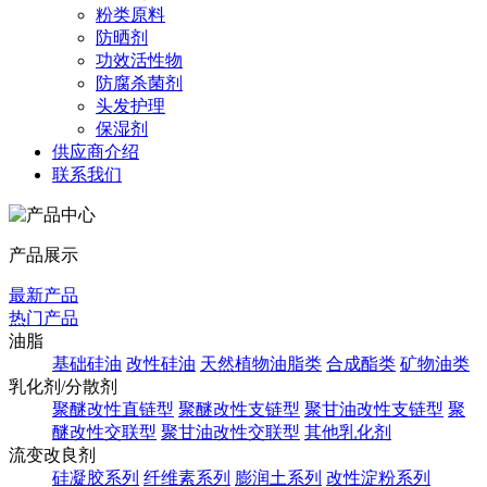
粉类原料
防晒剂
功效活性物
防腐杀菌剂
头发护理
保湿剂
供应商介绍
联系我们
产品展示
最新产品
热门产品
油脂
基础硅油
改性硅油
天然植物油脂类
合成酯类
矿物油类
乳化剂/分散剂
聚醚改性直链型
聚醚改性支链型
聚甘油改性支链型
聚
醚改性交联型
聚甘油改性交联型
其他乳化剂
流变改良剂
硅凝胶系列
纤维素系列
膨润土系列
改性淀粉系列