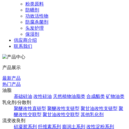
粉类原料
防晒剂
功效活性物
防腐杀菌剂
头发护理
保湿剂
供应商介绍
联系我们
产品展示
最新产品
热门产品
油脂
基础硅油
改性硅油
天然植物油脂类
合成酯类
矿物油类
乳化剂/分散剂
聚醚改性直链型
聚醚改性支链型
聚甘油改性支链型
聚
醚改性交联型
聚甘油改性交联型
其他乳化剂
流变改良剂
硅凝胶系列
纤维素系列
膨润土系列
改性淀粉系列