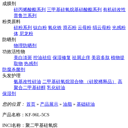
成膜剂
硅丙烯酸酯系列
三甲基硅氧烷基硅酸酯系列
有机硅改性
普鲁兰系列
粉类原料
硅粉系列
钛白粉
氧化铁
滑石粉
云母粉
绢云母粉
光感粉
体
尼龙粉
防晒剂
物理防晒剂
功效活性物
美白淡斑
控油祛痘
保湿修复
祛屑止痒
美容多肽
植物提
取物
热感剂
防腐杀菌剂
头发护理
氨基改性硅油
二甲基硅氧烷混合物 （硅胶稀释品）
高
聚合二甲基硅醇
乳化硅油
保湿剂
您的位置：
首页
»
产品展示
»
油脂
»
基础硅油
产品名称：
KF-96L-5CS
INCI名称：
聚二甲基硅氧烷