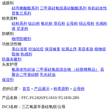
成膜剂
硅丙烯酸酯系列
三甲基硅氧烷基硅酸酯系列
有机硅改性
普鲁兰系列
粉类原料
硅粉系列
钛白粉
氧化铁
滑石粉
云母粉
绢云母粉
光感粉
体
尼龙粉
防晒剂
物理防晒剂
功效活性物
美白淡斑
控油祛痘
保湿修复
祛屑止痒
美容多肽
植物提
取物
热感剂
防腐杀菌剂
头发护理
氨基改性硅油
二甲基硅氧烷混合物 （硅胶稀释品）
高
聚合二甲基硅醇
乳化硅油
保湿剂
您的位置：
首页
»
产品展示
»
粉类原料
»
云母粉
产品名称：
FFC-FG1820/FG1810/ FG1830-2BS
INCI名称：
三乙氧基辛基硅氧烷/云母