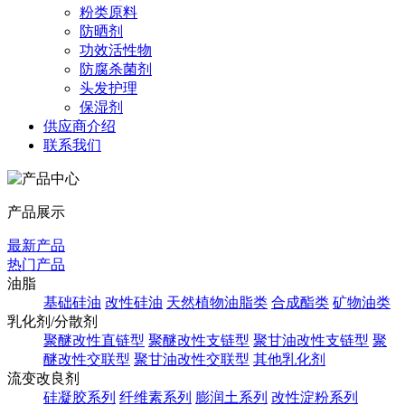
粉类原料
防晒剂
功效活性物
防腐杀菌剂
头发护理
保湿剂
供应商介绍
联系我们
产品展示
最新产品
热门产品
油脂
基础硅油
改性硅油
天然植物油脂类
合成酯类
矿物油类
乳化剂/分散剂
聚醚改性直链型
聚醚改性支链型
聚甘油改性支链型
聚
醚改性交联型
聚甘油改性交联型
其他乳化剂
流变改良剂
硅凝胶系列
纤维素系列
膨润土系列
改性淀粉系列