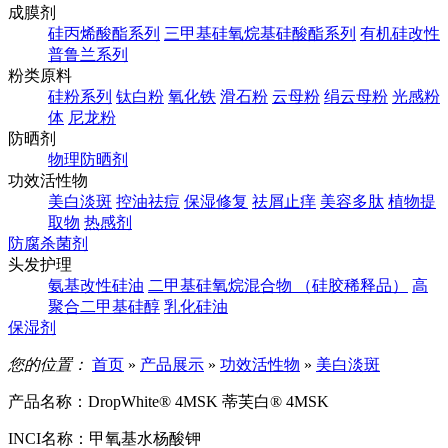
成膜剂
硅丙烯酸酯系列
三甲基硅氧烷基硅酸酯系列
有机硅改性
普鲁兰系列
粉类原料
硅粉系列
钛白粉
氧化铁
滑石粉
云母粉
绢云母粉
光感粉
体
尼龙粉
防晒剂
物理防晒剂
功效活性物
美白淡斑
控油祛痘
保湿修复
祛屑止痒
美容多肽
植物提
取物
热感剂
防腐杀菌剂
头发护理
氨基改性硅油
二甲基硅氧烷混合物 （硅胶稀释品）
高
聚合二甲基硅醇
乳化硅油
保湿剂
您的位置：
首页
»
产品展示
»
功效活性物
»
美白淡斑
产品名称：
DropWhite® 4MSK 蒂芙白® 4MSK
INCI名称：
甲氧基水杨酸钾