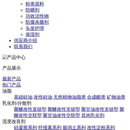
粉类原料
防晒剂
功效活性物
防腐杀菌剂
头发护理
保湿剂
供应商介绍
联系我们
产品展示
最新产品
热门产品
油脂
基础硅油
改性硅油
天然植物油脂类
合成酯类
矿物油类
乳化剂/分散剂
聚醚改性直链型
聚醚改性支链型
聚甘油改性支链型
聚
醚改性交联型
聚甘油改性交联型
其他乳化剂
流变改良剂
硅凝胶系列
纤维素系列
膨润土系列
改性淀粉系列